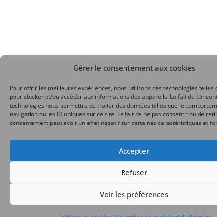
Gérer le consentement aux cookies
Pour offrir les meilleures expériences, nous utilisons des technologies telles 
pour stocker et/ou accéder aux informations des appareils. Le fait de consent
technologies nous permettra de traiter des données telles que le comporte
navigation ou les ID uniques sur ce site. Le fait de ne pas consentir ou de reti
consentement peut avoir un effet négatif sur certaines caractéristiques et fo
Accepter
Refuser
Voir les préférences
Politique de cookies
Déclaration de confidentialité
Imprint