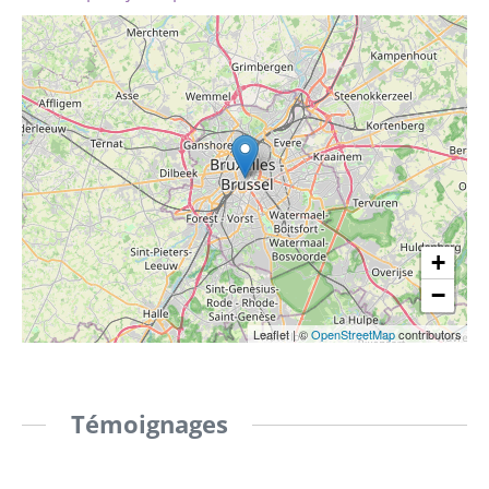
+
−
Leaflet
|
©
OpenStreetMap
contributors
Témoignages