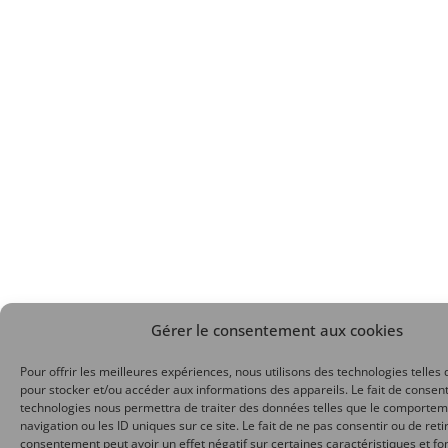
Gérer le consentement aux cookies
Pour offrir les meilleures expériences, nous utilisons des technologies telles 
pour stocker et/ou accéder aux informations des appareils. Le fait de consent
technologies nous permettra de traiter des données telles que le comporte
navigation ou les ID uniques sur ce site. Le fait de ne pas consentir ou de reti
consentement peut avoir un effet négatif sur certaines caractéristiques et fo