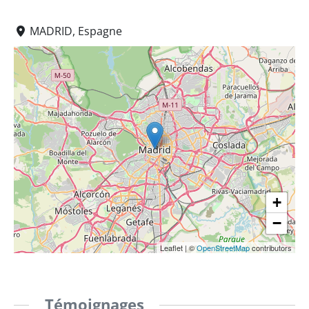
MADRID, Espagne
+
−
Leaflet
|
©
OpenStreetMap
contributors
Témoignages