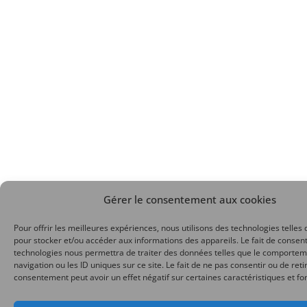
Gérer le consentement aux cookies
Pour offrir les meilleures expériences, nous utilisons des technologies telles 
pour stocker et/ou accéder aux informations des appareils. Le fait de consent
technologies nous permettra de traiter des données telles que le comporte
navigation ou les ID uniques sur ce site. Le fait de ne pas consentir ou de reti
consentement peut avoir un effet négatif sur certaines caractéristiques et fo