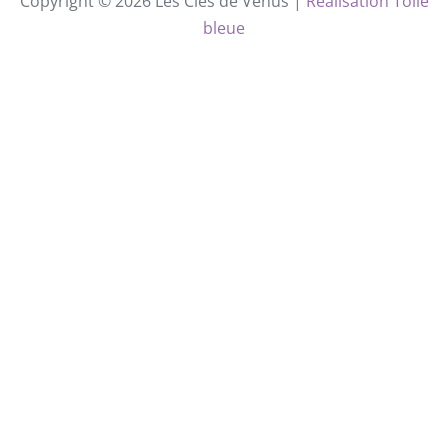
Copyright © 2026 Les Clés de Vénus |
Réalisation Toile
bleue