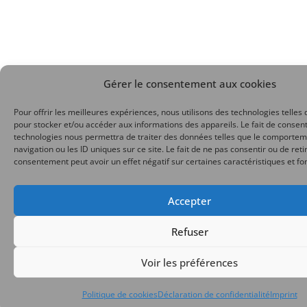
Gérer le consentement aux cookies
Pour offrir les meilleures expériences, nous utilisons des technologies telles 
pour stocker et/ou accéder aux informations des appareils. Le fait de consent
technologies nous permettra de traiter des données telles que le comporte
navigation ou les ID uniques sur ce site. Le fait de ne pas consentir ou de reti
consentement peut avoir un effet négatif sur certaines caractéristiques et fo
Accepter
Refuser
Voir les préférences
Politique de cookies
Déclaration de confidentialité
Imprint