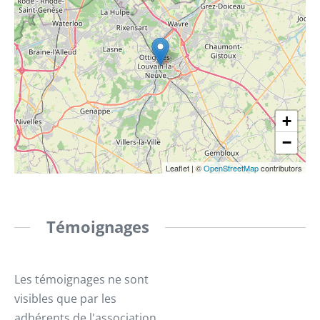
+
−
Leaflet
|
©
OpenStreetMap
contributors
Témoignages
Les témoignages ne sont
visibles que par les
adhérents de l'association.