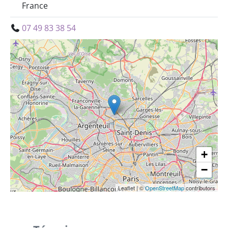
France
07 49 83 38 54
+
−
Leaflet
|
©
OpenStreetMap
contributors