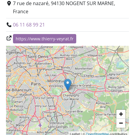
7 rue de nazaré, 94130 NOGENT SUR MARNE,
France
06 11 68 99 21
https://www.thierry-veyrat.fr
+
−
Leaflet
|
©
OpenStreetMap
contributors