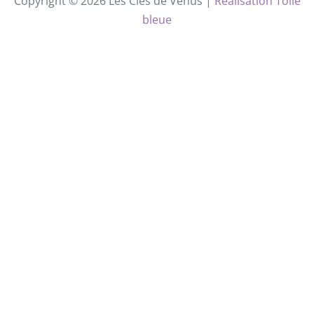
Copyright © 2026 Les Clés de Vénus |
Réalisation Toile
bleue