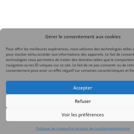
Gérer le consentement aux cookies
Pour offrir les meilleures expériences, nous utilisons des technologies telles 
pour stocker et/ou accéder aux informations des appareils. Le fait de consent
technologies nous permettra de traiter des données telles que le comporte
navigation ou les ID uniques sur ce site. Le fait de ne pas consentir ou de reti
consentement peut avoir un effet négatif sur certaines caractéristiques et fo
Accepter
Refuser
Voir les préférences
Politique de cookies
Déclaration de confidentialité
Imprint