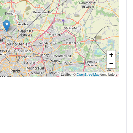
+
−
Leaflet
|
©
OpenStreetMap
contributors