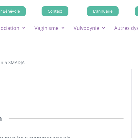
r Bénévole
Contact
L'annuaire
sociation
Vaginisme
Vulvodynie
Autres dy
ania SMADJA
n