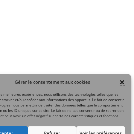
Gérer le consentement aux cookies
Mon compte
les meilleures expériences, nous utilisons des technologies telles que les
 stocker et/ou accéder aux informations des appareils. Le fait de consentir
ologies nous permettra de traiter des données telles que le comportement
n ou les ID uniques sur ce site. Le fait de ne pas consentir ou de retirer son
 peut avoir un effet négatif sur certaines caractéristiques et fonctions.
cepter
Refuser
Voir les préférences