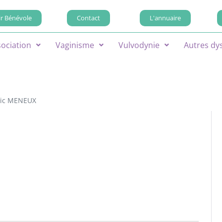
r Bénévole
Contact
L'annuaire
sociation
Vaginisme
Vulvodynie
Autres dy
ric MENEUX