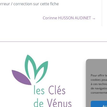
reur / correction sur cette fiche
Corinne HUSSON AUDINET →
Pour offrir 
cookies pour
à ces techn
de navigatio
consentement
Ac