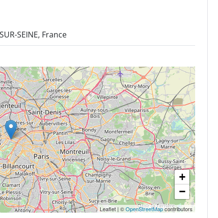
-SUR-SEINE, France
+
−
Leaflet
|
©
OpenStreetMap
contributors