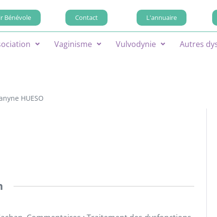
r Bénévole
Contact
L'annuaire
sociation
Vaginisme
Vulvodynie
Autres dy
eanyne HUESO
n