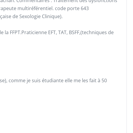
 Cachan. Commentaires : Traitement des dysfonctions
rapeute multiréférentiel. code porte 643
aise de Sexologie Clinique).
e la FFPT.Praticienne EFT, TAT, BSFF,(techniques de
), comme je suis étudiante elle me les fait à 50