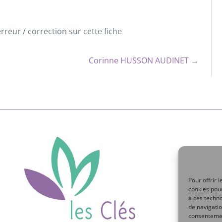
reur / correction sur cette fiche
Corinne HUSSON AUDINET →
Pour offrir 
cookies pour
à ces techn
de navigatio
consentement