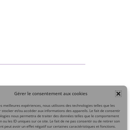
Gérer le consentement aux cookies
Mon compte
les meilleures expériences, nous utilisons des technologies telles que les
 stocker et/ou accéder aux informations des appareils. Le fait de consentir
ologies nous permettra de traiter des données telles que le comportement
n ou les ID uniques sur ce site. Le fait de ne pas consentir ou de retirer son
 peut avoir un effet négatif sur certaines caractéristiques et fonctions.