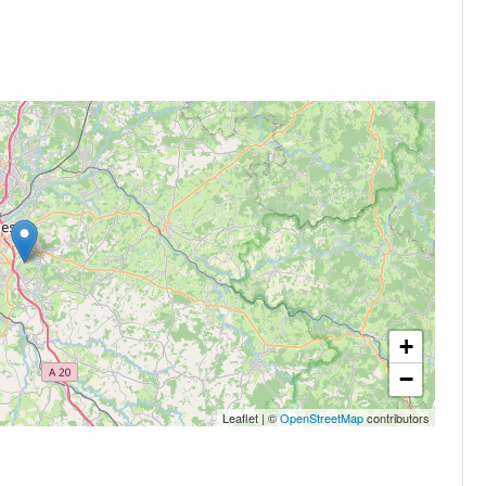
+
−
Leaflet
|
©
OpenStreetMap
contributors