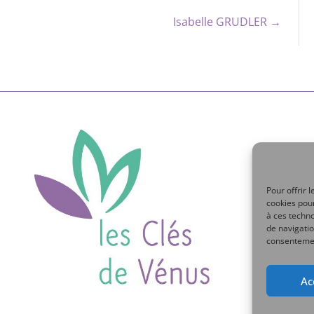
Isabelle GRUDLER →
Pour offrir 
cookies pour
à ces techn
de navigatio
consentement
Ac