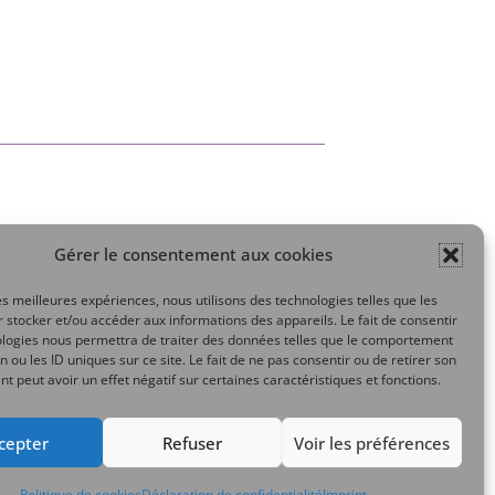
Gérer le consentement aux cookies
Mon compte
les meilleures expériences, nous utilisons des technologies telles que les
 stocker et/ou accéder aux informations des appareils. Le fait de consentir
ologies nous permettra de traiter des données telles que le comportement
n ou les ID uniques sur ce site. Le fait de ne pas consentir ou de retirer son
 peut avoir un effet négatif sur certaines caractéristiques et fonctions.
cepter
Refuser
Voir les préférences
Politique de cookies
Déclaration de confidentialité
Imprint