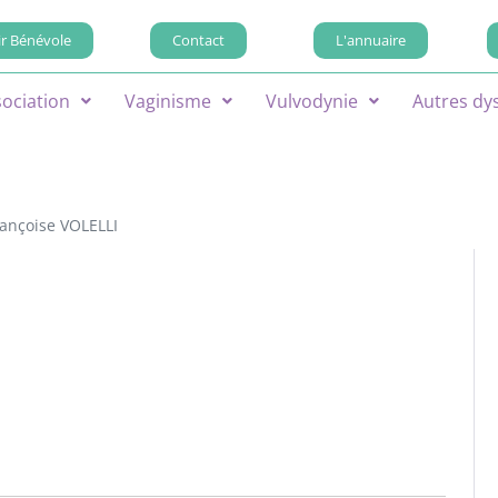
r Bénévole
Contact
L'annuaire
sociation
Vaginisme
Vulvodynie
Autres dy
rançoise VOLELLI