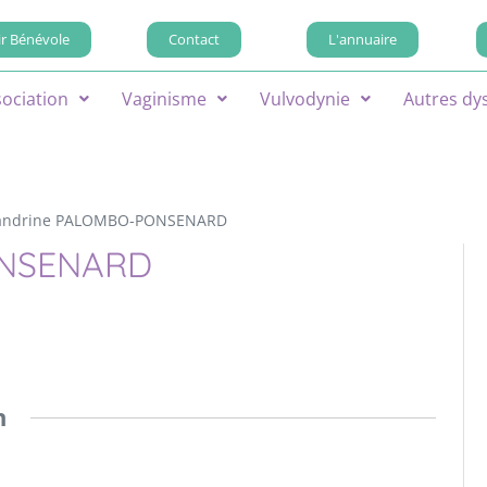
r Bénévole
Contact
L'annuaire
sociation
Vaginisme
Vulvodynie
Autres dy
andrine PALOMBO-PONSENARD
ONSENARD
n