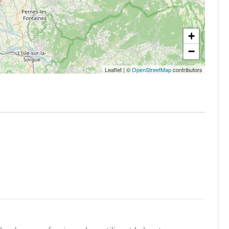
+
−
Leaflet
|
©
OpenStreetMap
contributors