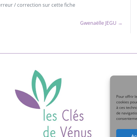
reur / correction sur cette fiche
Gwenaëlle JEGU →
Pour offrir 
cookies pour
à ces techn
de navigatio
consentement
Ac