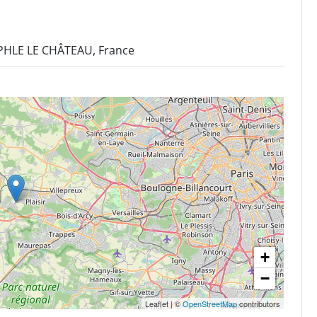
UPHLE LE CHÂTEAU, France
+
−
Leaflet
|
©
OpenStreetMap
contributors