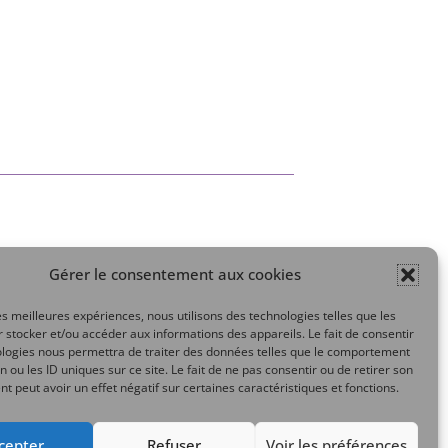
Gérer le consentement aux cookies
Mon compte
les meilleures expériences, nous utilisons des technologies telles que les
 stocker et/ou accéder aux informations des appareils. Le fait de consentir
ologies nous permettra de traiter des données telles que le comportement
n ou les ID uniques sur ce site. Le fait de ne pas consentir ou de retirer son
 peut avoir un effet négatif sur certaines caractéristiques et fonctions.
cepter
Refuser
Voir les préférences