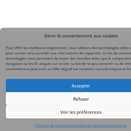
Gérer le consentement aux cookies
Pour offrir les meilleures expériences, nous utilisons des technologies telles 
pour stocker et/ou accéder aux informations des appareils. Le fait de consent
technologies nous permettra de traiter des données telles que le comporte
navigation ou les ID uniques sur ce site. Le fait de ne pas consentir ou de reti
consentement peut avoir un effet négatif sur certaines caractéristiques et fo
Accepter
Refuser
Voir les préférences
Politique de cookies
Déclaration de confidentialité
Imprint