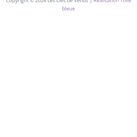
Copyright © 2026 Les Clés de Vénus |
Réalisation Toile
bleue