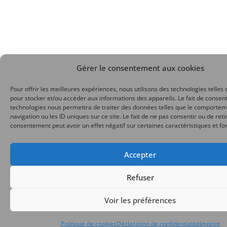
Gérer le consentement aux cookies
Pour offrir les meilleures expériences, nous utilisons des technologies telles 
pour stocker et/ou accéder aux informations des appareils. Le fait de consent
technologies nous permettra de traiter des données telles que le comporte
navigation ou les ID uniques sur ce site. Le fait de ne pas consentir ou de reti
consentement peut avoir un effet négatif sur certaines caractéristiques et fo
Accepter
Refuser
Voir les préférences
Politique de cookies
Déclaration de confidentialité
Imprint