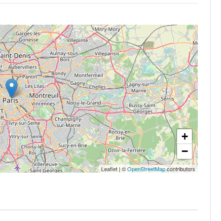
+
−
Leaflet
|
©
OpenStreetMap
contributors