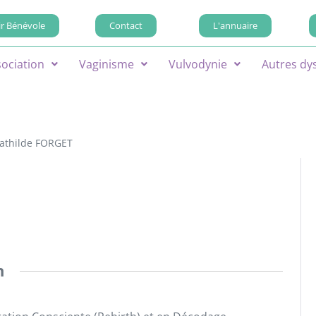
r Bénévole
Contact
L'annuaire
sociation
Vaginisme
Vulvodynie
Autres dy
athilde FORGET
n