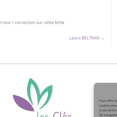
reur / correction sur cette fiche
Laura BELTRAN →
Pour offrir 
cookies pour
à ces techn
de navigatio