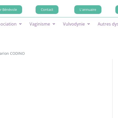
r Bénévole
Contact
L'annuaire
sociation
Vaginisme
Vulvodynie
Autres dy
arion CODINO