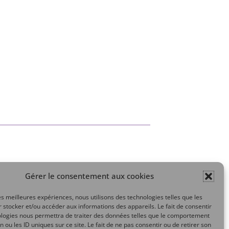
Gérer le consentement aux cookies
Mon compte
les meilleures expériences, nous utilisons des technologies telles que les
 stocker et/ou accéder aux informations des appareils. Le fait de consentir
ologies nous permettra de traiter des données telles que le comportement
n ou les ID uniques sur ce site. Le fait de ne pas consentir ou de retirer son