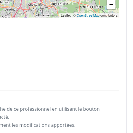
−
Leaflet
|
©
OpenStreetMap
contributors
he de ce professionnel en utilisant le bouton
ecté.
ement les modifications apportées.