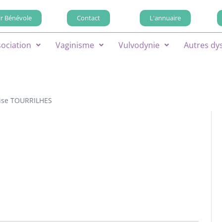
r Bénévole
Contact
L'annuaire
sociation
Vaginisme
Vulvodynie
Autres dy
lise TOURRILHES