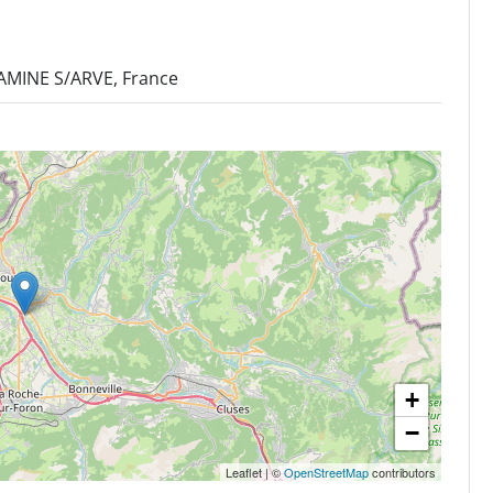
TAMINE S/ARVE, France
+
−
Leaflet
|
©
OpenStreetMap
contributors