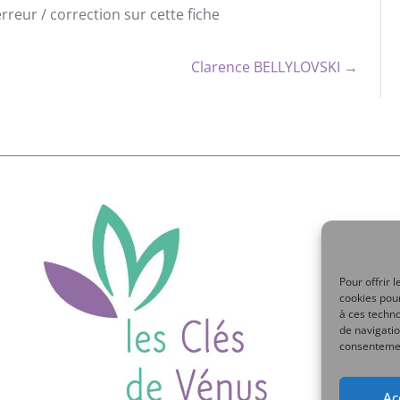
reur / correction sur cette fiche
Clarence BELLYLOVSKI →
Pour offrir 
cookies pour
à ces techn
de navigatio
consentement
Ac