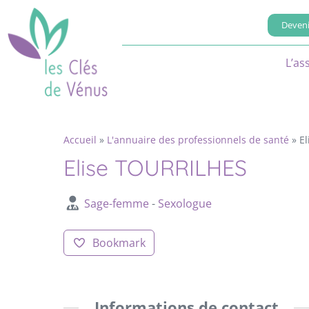
Deveni
L’as
Accueil
»
L'annuaire des professionnels de santé
»
E
Elise TOURRILHES
Sage-femme
-
Sexologue
Bookmark
Informations de contact