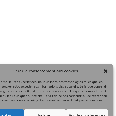
Gérer le consentement aux cookies
Mon compte
les meilleures expériences, nous utilisons des technologies telles que les
 stocker et/ou accéder aux informations des appareils. Le fait de consentir
ologies nous permettra de traiter des données telles que le comportement
n ou les ID uniques sur ce site. Le fait de ne pas consentir ou de retirer son
 peut avoir un effet négatif sur certaines caractéristiques et fonctions.
cepter
Refuser
Voir les préférences