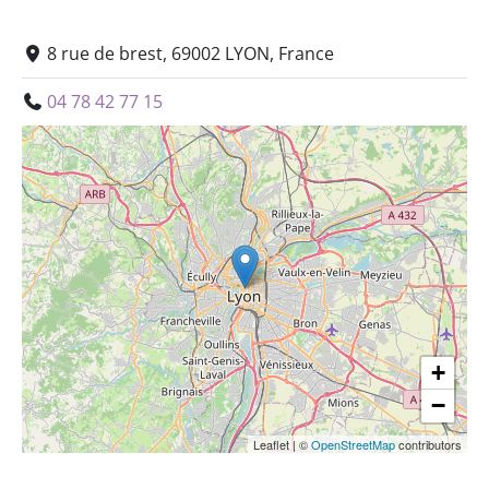
8 rue de brest, 69002 LYON, France
04 78 42 77 15
+
−
Leaflet
|
©
OpenStreetMap
contributors