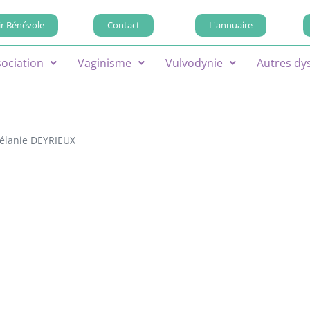
r Bénévole
Contact
L'annuaire
sociation
Vaginisme
Vulvodynie
Autres dy
élanie DEYRIEUX