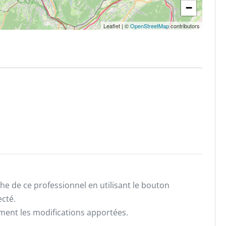
−
Leaflet
|
©
OpenStreetMap
contributors
he de ce professionnel en utilisant le bouton
ecté.
ement les modifications apportées.