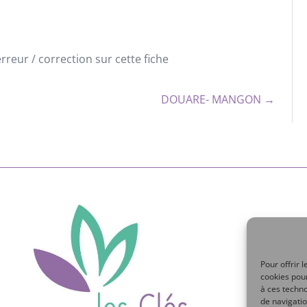
reur / correction sur cette fiche
DOUARE- MANGON →
Pour offrir 
cookies pour
à ces techn
de navigatio