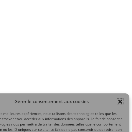
Gérer le consentement aux cookies
Mon compte
les meilleures expériences, nous utilisons des technologies telles que les
 stocker et/ou accéder aux informations des appareils. Le fait de consentir
ologies nous permettra de traiter des données telles que le comportement
n ou les ID uniques sur ce site. Le fait de ne pas consentir ou de retirer son