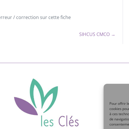
reur / correction sur cette fiche
SIHCUS CMCO →
Pour offrir 
cookies pour
à ces techn
de navigatio
consentement