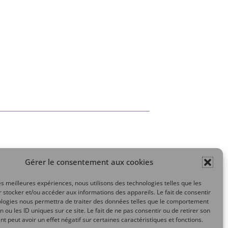
Gérer le consentement aux cookies
Mon compte
les meilleures expériences, nous utilisons des technologies telles que les
 stocker et/ou accéder aux informations des appareils. Le fait de consentir
ologies nous permettra de traiter des données telles que le comportement
n ou les ID uniques sur ce site. Le fait de ne pas consentir ou de retirer son
 peut avoir un effet négatif sur certaines caractéristiques et fonctions.