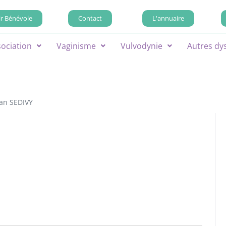
r Bénévole
Contact
L'annuaire
sociation
Vaginisme
Vulvodynie
Autres dy
ean SEDIVY