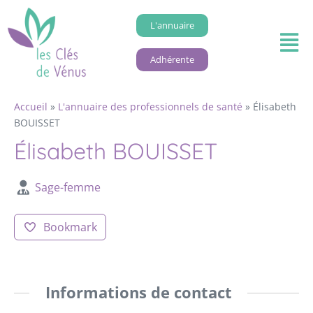
L'annuaire
Adhérente
Accueil
»
L'annuaire des professionnels de santé
»
Élisabeth
BOUISSET
Élisabeth BOUISSET
Sage-femme
Bookmark
Informations de contact