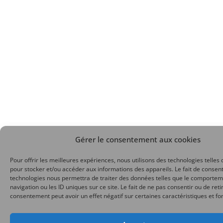
Gérer le consentement aux cookies
Pour offrir les meilleures expériences, nous utilisons des technologies telles 
pour stocker et/ou accéder aux informations des appareils. Le fait de consent
technologies nous permettra de traiter des données telles que le comporte
navigation ou les ID uniques sur ce site. Le fait de ne pas consentir ou de reti
consentement peut avoir un effet négatif sur certaines caractéristiques et fo