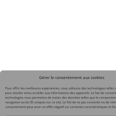
Gérer le consentement aux cookies
Pour offrir les meilleures expériences, nous utilisons des technologies telles 
pour stocker et/ou accéder aux informations des appareils. Le fait de consent
technologies nous permettra de traiter des données telles que le comporte
navigation ou les ID uniques sur ce site. Le fait de ne pas consentir ou de reti
consentement peut avoir un effet négatif sur certaines caractéristiques et fo