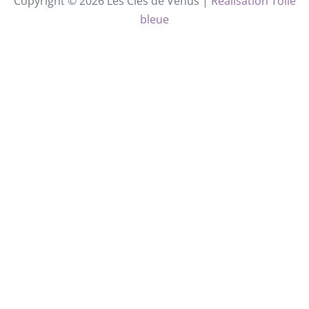
Copyright © 2026 Les Clés de Vénus |
Réalisation Toile
bleue