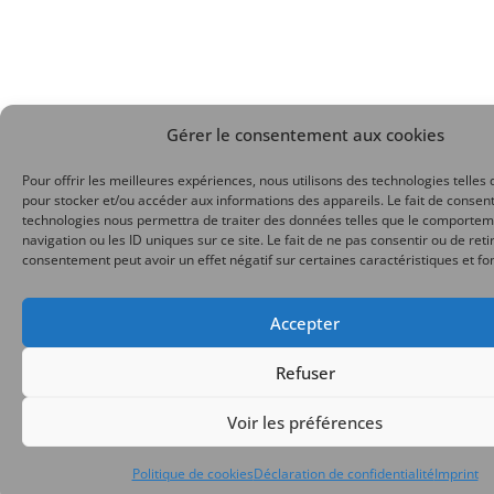
Gérer le consentement aux cookies
Pour offrir les meilleures expériences, nous utilisons des technologies telles 
pour stocker et/ou accéder aux informations des appareils. Le fait de consent
technologies nous permettra de traiter des données telles que le comporte
navigation ou les ID uniques sur ce site. Le fait de ne pas consentir ou de reti
consentement peut avoir un effet négatif sur certaines caractéristiques et fo
Accepter
Refuser
Voir les préférences
Politique de cookies
Déclaration de confidentialité
Imprint