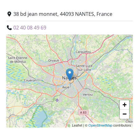
38 bd jean monnet, 44093 NANTES, France
02 40 08 49 69
+
−
Leaflet
|
©
OpenStreetMap
contributors