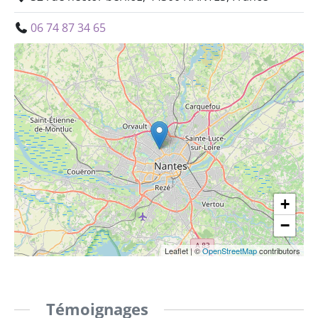
06 74 87 34 65
+
−
Leaflet
|
©
OpenStreetMap
contributors
Témoignages