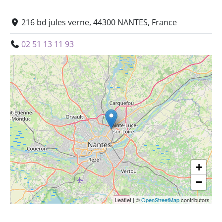
216 bd jules verne, 44300 NANTES, France
02 51 13 11 93
+
−
Leaflet
|
©
OpenStreetMap
contributors