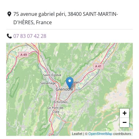
75 avenue gabriel péri, 38400 SAINT-MARTIN-
D'HÈRES, France
07 83 07 42 28
+
−
Leaflet
|
©
OpenStreetMap
contributors