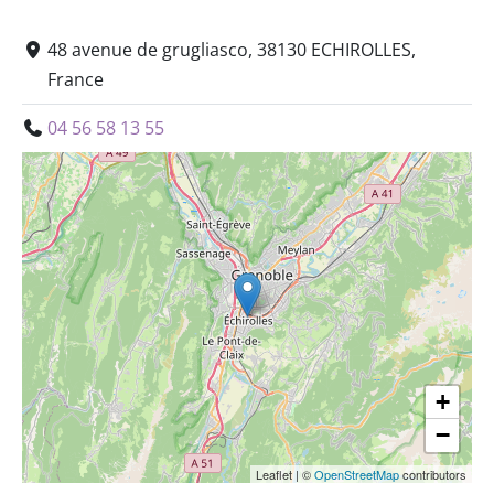
48 avenue de grugliasco, 38130 ECHIROLLES,
France
04 56 58 13 55
+
−
Leaflet
|
©
OpenStreetMap
contributors