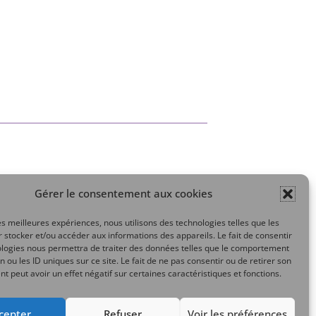
Gérer le consentement aux cookies
Mon compte
les meilleures expériences, nous utilisons des technologies telles que les
 stocker et/ou accéder aux informations des appareils. Le fait de consentir
ologies nous permettra de traiter des données telles que le comportement
n ou les ID uniques sur ce site. Le fait de ne pas consentir ou de retirer son
 peut avoir un effet négatif sur certaines caractéristiques et fonctions.
cepter
Refuser
Voir les préférences