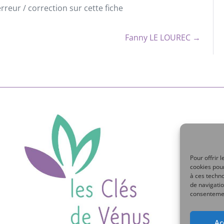
reur / correction sur cette fiche
Fanny LE LOUREC →
Pour offrir 
cookies pour
à ces techn
de navigatio
consentement
Ac