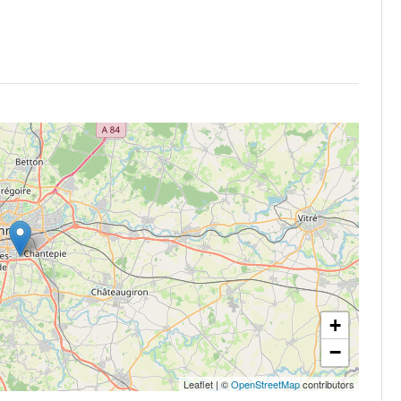
+
−
Leaflet
|
©
OpenStreetMap
contributors