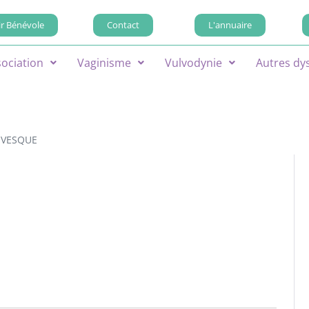
r Bénévole
Contact
L'annuaire
sociation
Vaginisme
Vulvodynie
Autres dy
EVESQUE