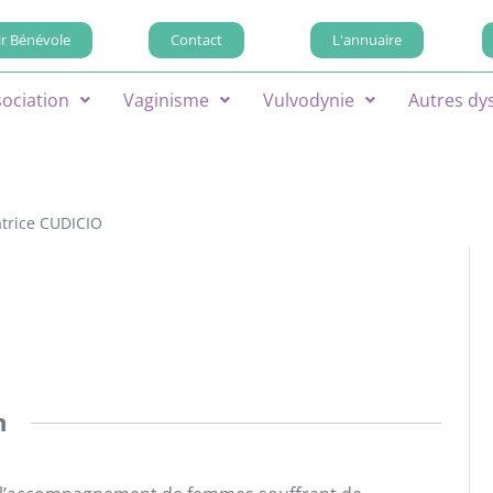
r Bénévole
Contact
L'annuaire
sociation
Vaginisme
Vulvodynie
Autres dy
atrice CUDICIO
n