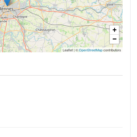
+
−
Leaflet
|
©
OpenStreetMap
contributors