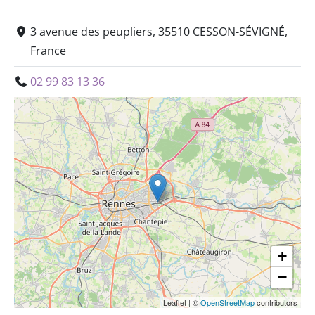
3 avenue des peupliers, 35510 CESSON-SÉVIGNÉ,
France
02 99 83 13 36
+
−
Leaflet
|
©
OpenStreetMap
contributors