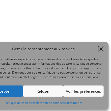
Gérer le consentement aux cookies
Mon compte
les meilleures expériences, nous utilisons des technologies telles que les
 stocker et/ou accéder aux informations des appareils. Le fait de consentir
ologies nous permettra de traiter des données telles que le comportement
n ou les ID uniques sur ce site. Le fait de ne pas consentir ou de retirer son
 peut avoir un effet négatif sur certaines caractéristiques et fonctions.
cepter
Refuser
Voir les préférences
Politique de cookies
Déclaration de confidentialité
Imprint