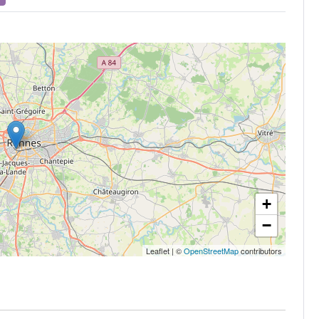
+
−
Leaflet
|
©
OpenStreetMap
contributors