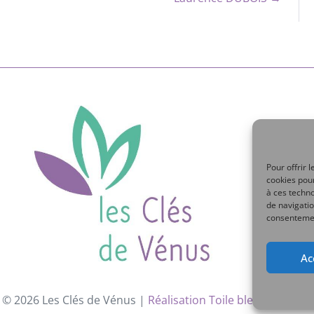
Pour offrir 
cookies pour
à ces techn
de navigatio
consentement
Ac
 © 2026 Les Clés de Vénus |
Réalisation Toile bleue