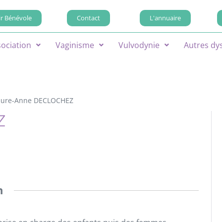
r Bénévole
Contact
L'annuaire
sociation
Vaginisme
Vulvodynie
Autres dy
aure-Anne DECLOCHEZ
Z
n