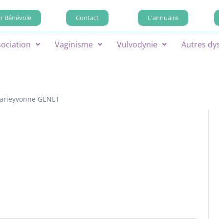
r Bénévole
Contact
L'annuaire
sociation
Vaginisme
Vulvodynie
Autres dy
arieyvonne GENET