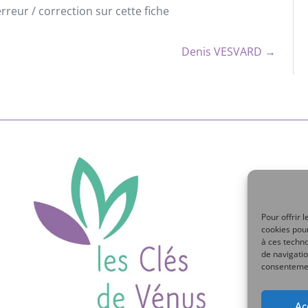
reur / correction sur cette fiche
Denis VESVARD →
Pour offrir 
cookies pour
à ces techn
de navigatio
consentement
Ac