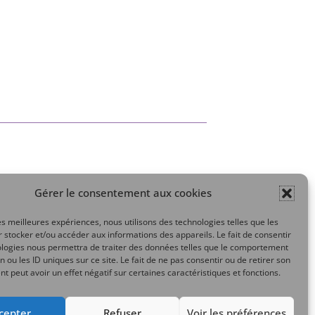
Gérer le consentement aux cookies
Mon compte
les meilleures expériences, nous utilisons des technologies telles que les
 stocker et/ou accéder aux informations des appareils. Le fait de consentir
ologies nous permettra de traiter des données telles que le comportement
n ou les ID uniques sur ce site. Le fait de ne pas consentir ou de retirer son
 peut avoir un effet négatif sur certaines caractéristiques et fonctions.
cepter
Refuser
Voir les préférences