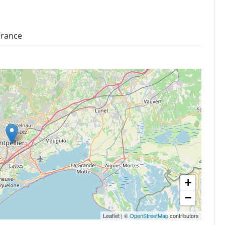
France
+
−
Leaflet
|
©
OpenStreetMap
contributors