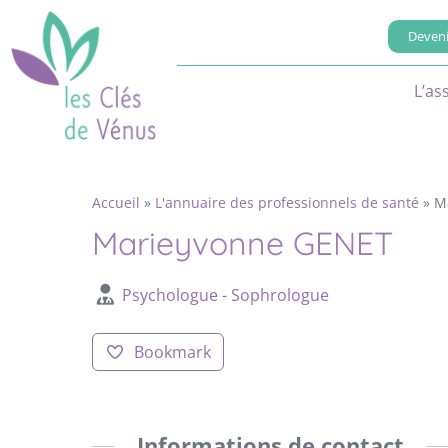
Deveni
L’as
Accueil
»
L'annuaire des professionnels de santé
»
M
Marieyvonne GENET
Psychologue
-
Sophrologue
Bookmark
Informations de contact