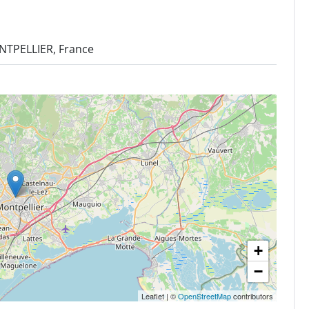
NTPELLIER, France
+
−
Leaflet
|
©
OpenStreetMap
contributors