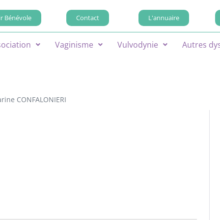
r Bénévole
Contact
L'annuaire
sociation
Vaginisme
Vulvodynie
Autres dy
arine CONFALONIERI