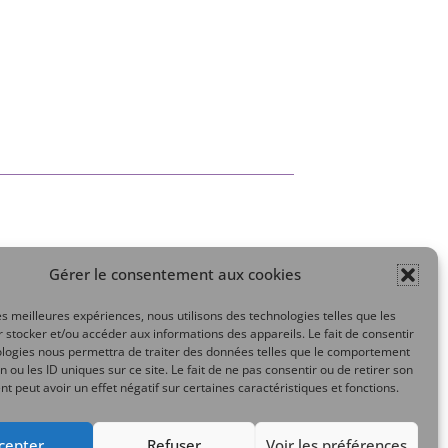
Gérer le consentement aux cookies
Mon compte
les meilleures expériences, nous utilisons des technologies telles que les
 stocker et/ou accéder aux informations des appareils. Le fait de consentir
ologies nous permettra de traiter des données telles que le comportement
n ou les ID uniques sur ce site. Le fait de ne pas consentir ou de retirer son
 peut avoir un effet négatif sur certaines caractéristiques et fonctions.
cepter
Refuser
Voir les préférences