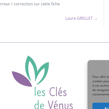
reur / correction sur cette fiche
Laure GRELLET →
Pour offrir 
cookies pour
à ces techn
de navigatio
consentement
Ac