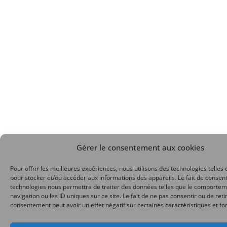
Gérer le consentement aux cookies
Pour offrir les meilleures expériences, nous utilisons des technologies telles 
pour stocker et/ou accéder aux informations des appareils. Le fait de consent
technologies nous permettra de traiter des données telles que le comporte
navigation ou les ID uniques sur ce site. Le fait de ne pas consentir ou de reti
consentement peut avoir un effet négatif sur certaines caractéristiques et fo