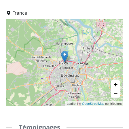
France
+
−
Leaflet
|
©
OpenStreetMap
contributors
Témoignages