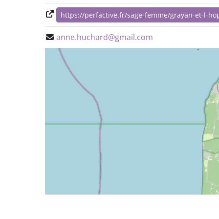
https://perfactive.fr/sage-femme/grayan-et-l-h
anne.huchard@gmail.com