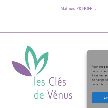
Mathieu PICHOFF →
Pour offrir 
cookies pour
à ces techn
de navigatio
consentement
Ac