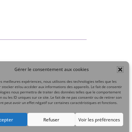
Gérer le consentement aux cookies
Mon compte
les meilleures expériences, nous utilisons des technologies telles que les
 stocker et/ou accéder aux informations des appareils. Le fait de consentir
ologies nous permettra de traiter des données telles que le comportement
n ou les ID uniques sur ce site. Le fait de ne pas consentir ou de retirer son
 peut avoir un effet négatif sur certaines caractéristiques et fonctions.
cepter
Refuser
Voir les préférences