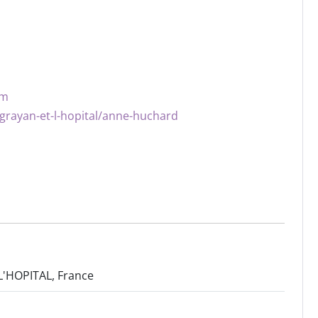
om
/grayan-et-l-hopital/anne-huchard
L'HOPITAL, France