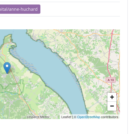
opital/anne-huchard
+
−
Leaflet
|
©
OpenStreetMap
contributors