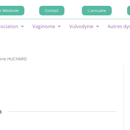
r Bénévole
Contact
L'annuaire
sociation
Vaginisme
Vulvodynie
Autres dy
nne HUCHARD
n