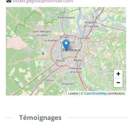
osteo.pejout@hotmail.com
+
−
Leaflet
|
©
OpenStreetMap
contributors
Témoignages