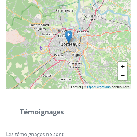
+
−
Leaflet
|
©
OpenStreetMap
contributors
Témoignages
Les témoignages ne sont