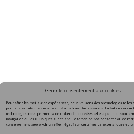
Gérer le consentement aux cookies
Pour offrir les meilleures expériences, nous utilisons des technologies telles 
pour stocker et/ou accéder aux informations des appareils. Le fait de consent
technologies nous permettra de traiter des données telles que le comporte
navigation ou les ID uniques sur ce site. Le fait de ne pas consentir ou de reti
consentement peut avoir un effet négatif sur certaines caractéristiques et fo