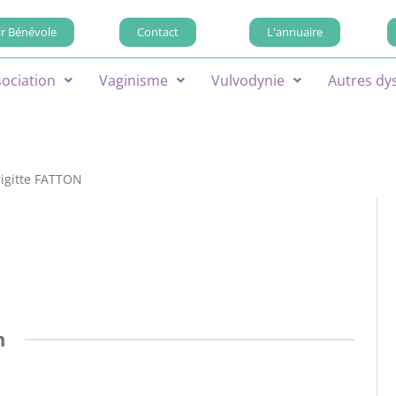
r Bénévole
Contact
L'annuaire
sociation
Vaginisme
Vulvodynie
Autres dy
rigitte FATTON
n