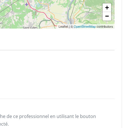
+
−
Leaflet
|
©
OpenStreetMap
contributors
he de ce professionnel en utilisant le bouton
ecté.