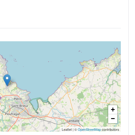
+
−
Leaflet
|
©
OpenStreetMap
contributors