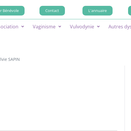
r Bénévole
Contact
L'annuaire
sociation
Vaginisme
Vulvodynie
Autres dy
lvie SAPIN