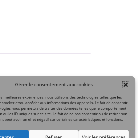
Gérer le consentement aux cookies
Mon compte
les meilleures expériences, nous utilisons des technologies telles que les
 stocker et/ou accéder aux informations des appareils. Le fait de consentir
ologies nous permettra de traiter des données telles que le comportement
n ou les ID uniques sur ce site. Le fait de ne pas consentir ou de retirer son
 peut avoir un effet négatif sur certaines caractéristiques et fonctions.
cepter
Refuser
Voir les préférences