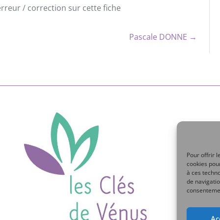
reur / correction sur cette fiche
Pascale DONNE →
Pour offrir 
cookies pour
à ces techn
de navigatio
consentement
Ac