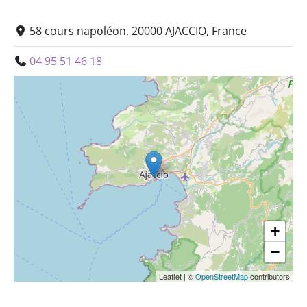
58 cours napoléon, 20000 AJACCIO, France
04 95 51 46 18
+
−
Leaflet
|
©
OpenStreetMap
contributors