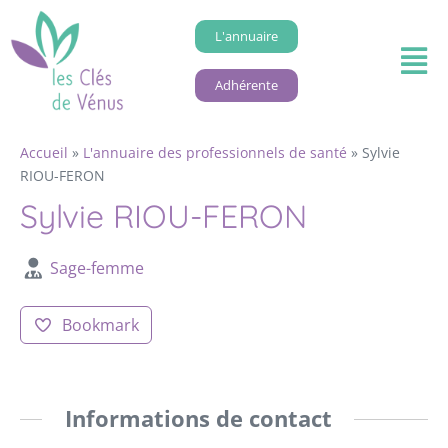
L'annuaire
Adhérente
Accueil
»
L'annuaire des professionnels de santé
»
Sylvie
RIOU-FERON
Sylvie RIOU-FERON
Sage-femme
Bookmark
Informations de contact