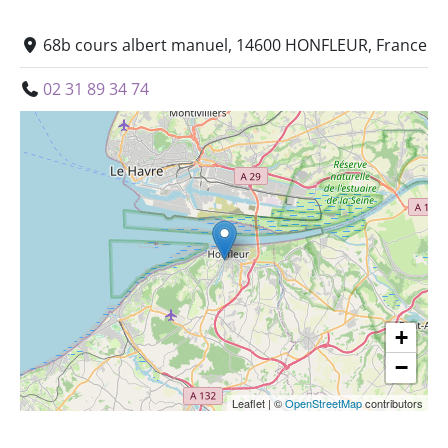
68b cours albert manuel, 14600 HONFLEUR, France
02 31 89 34 74
+
−
Leaflet
|
©
OpenStreetMap
contributors