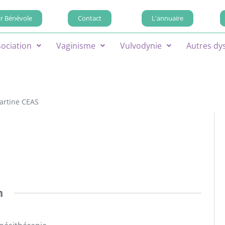
r Bénévole
Contact
L'annuaire
sociation
Vaginisme
Vulvodynie
Autres dy
artine CEAS
n