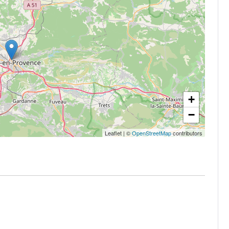
+
−
Leaflet
|
©
OpenStreetMap
contributors