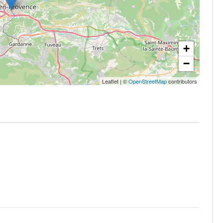
+
−
Leaflet
|
©
OpenStreetMap
contributors