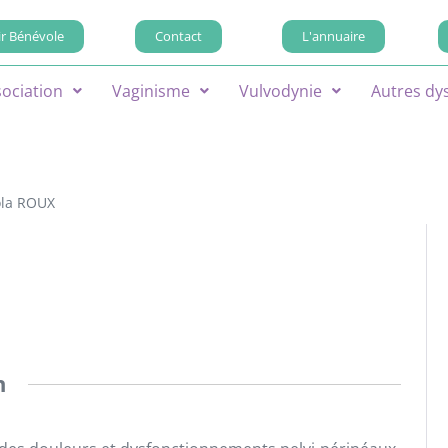
r Bénévole
Contact
L'annuaire
sociation
Vaginisme
Vulvodynie
Autres dy
ola ROUX
n