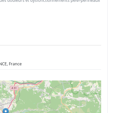
 des douleurs et dysfonctionnements pelvi-périnéaux
NCE, France