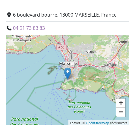
6 boulevard bourre, 13000 MARSEILLE, France
04 91 73 83 83
+
−
Leaflet
|
©
OpenStreetMap
contributors