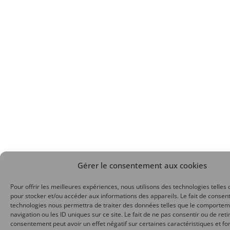
Gérer le consentement aux cookies
Pour offrir les meilleures expériences, nous utilisons des technologies telles 
pour stocker et/ou accéder aux informations des appareils. Le fait de consent
technologies nous permettra de traiter des données telles que le comporte
navigation ou les ID uniques sur ce site. Le fait de ne pas consentir ou de reti
consentement peut avoir un effet négatif sur certaines caractéristiques et fo