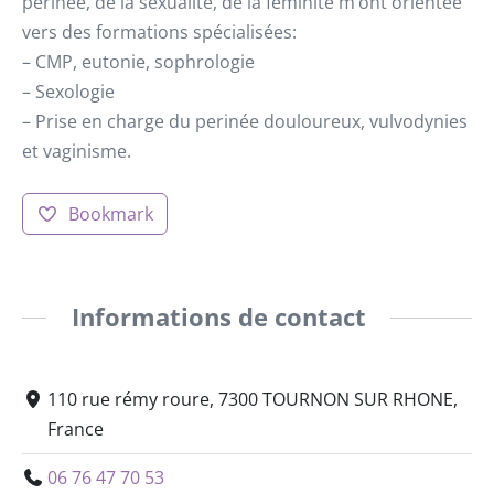
perinée, de la sexualite, de la féminité m’ont orientée
vers des formations spécialisées:
– CMP, eutonie, sophrologie
– Sexologie
– Prise en charge du perinée douloureux, vulvodynies
et vaginisme.
Bookmark
Informations de contact
110 rue rémy roure, 7300 TOURNON SUR RHONE,
France
06 76 47 70 53