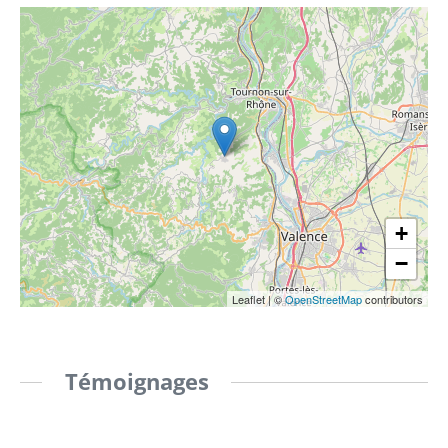
+
−
Leaflet
|
©
OpenStreetMap
contributors
Témoignages