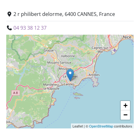
2 r philibert delorme, 6400 CANNES, France
04 93 38 12 37
+
−
Leaflet
|
©
OpenStreetMap
contributors